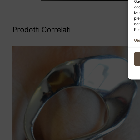
Que
coo
Med
pre
con
Prodotti Correlati
Per
Ges