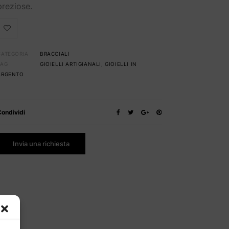
preziose.
CATEGORIA
BRACCIALI
TAG
GIOIELLI ARTIGIANALI
,
GIOIELLI IN
ARGENTO
Condividi
Invia una richiesta