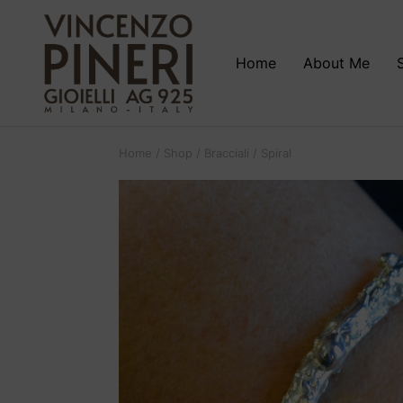
Home
About Me
Home
/
Shop
/
Bracciali
/ Spiral
Cerca: