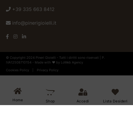
+39 335 663 8412
info@pinerigioielli.it
© Copyright 2024 Pineri Gioielli - Tutti i diritti sono riservati | P.
IVA12508710154 - Made with ♥ by
LoWeb Agency
Cookies Policy
|
Privacy Policy
Home
Shop
Accedi
Lista Desideri