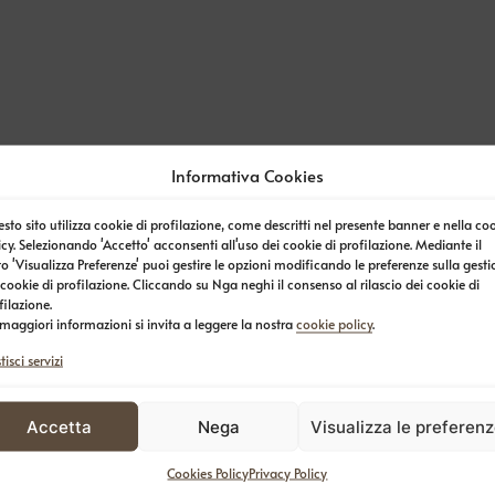
Informativa Cookies
sto sito utilizza cookie di profilazione, come descritti nel presente banner e nella co
icy. Selezionando 'Accetto' acconsenti all'uso dei cookie di profilazione. Mediante il
to 'Visualizza Preferenze' puoi gestire le opzioni modificando le preferenze sulla gest
 cookie di profilazione. Cliccando su Nga neghi il consenso al rilascio dei cookie di
filazione.
 maggiori informazioni si invita a leggere la nostra
cookie policy
.
isci servizi
Accetta
Nega
Visualizza le preferen
Cookies Policy
Privacy Policy