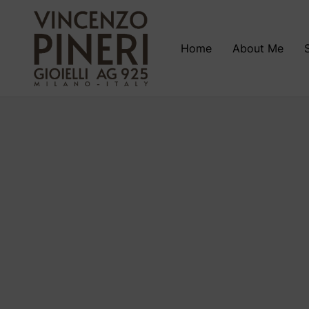
Home
About Me